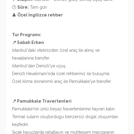
🕒
Süre:
Tam gün
👤
Özel İngilizce rehber
Tur Programı:
📍 Sabah Erken
İstanbul'daki otelinizden özel araç ile alınış ve
havaalanına transfer.
İstanbul'dan Denizli'ye uçuş.
Denizli Havalimanı'nda özel rehberiniz ile buluşma.
Özel klima donanımlı araç ile Pamukkale'ye transfer.
📍 Pamukkale Travertenleri
Pamukkale'nin ünlü beyaz travertenlerine hayran kalın.
Termal suların oluşturduğu benzersiz doğal oluşumları
keşfedin.
Sıcak havuzlarda rahatlayın ve muhteşem manzaranın