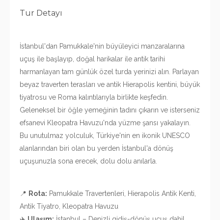
Tur Detayı
İstanbul'dan Pamukkale'nin büyüleyici manzaralarına
uçuş ile başlayıp, doğal harikalar ile antik tarihi
harmanlayan tam günlük özel turda yerinizi alın. Parlayan
beyaz traverten terasları ve antik Hierapolis kentini, büyük
tiyatrosu ve Roma kalıntılarıyla birlikte keşfedin.
Geleneksel bir öğle yemeğinin tadını çıkarın ve isterseniz
efsanevi Kleopatra Havuzu'nda yüzme şansı yakalayın.
Bu unutulmaz yolculuk, Türkiye'nin en ikonik UNESCO
alanlarından biri olan bu yerden İstanbul'a dönüş
uçuşunuzla sona erecek, dolu dolu anılarla.
📍
Rota:
Pamukkale Travertenleri, Hierapolis Antik Kenti,
Antik Tiyatro, Kleopatra Havuzu
✈️
Ulaşım:
İstanbul – Denizli gidiş-dönüş uçuş dahil