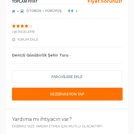
Fiyat Sorunuz!
TOPLAM FİYAT
OTOBÜS + YÜRÜYÜŞ
1
156 İNCELEME
YORUM EKLE
Denizli Günübirlik Şehir Turu
-
FAROVİLERE EKLE
REZERVASYON YAP
Yardıma mı ihtiyacın var?
EKİBİMİZ SİZE YARDIM ETMEK İÇİN MUTLU OLACAKTIR!!!