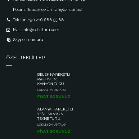
Polaris Residence Ümraniye/istanbul
Telefon: +90 216 688 55 88
Mail: info@sehirturu.com
Skype: sehirturu
ÖZEL TEKLİFLER
BELEK HAREKETLI
RAFTING VE
KANYON TURU
LOKASYON: ANTALYA
FİYAT SORUNUZ
ALANYA HAREKETLI
YEŞIL KANYON
TEKNE TURU
LOKASYON: ANTALYA
FİYAT SORUNUZ