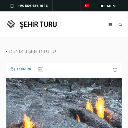
+90 506 656 16 16
HESABIM
-
DENIZLI ŞEHİR TURU
RESİMLER