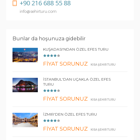
+90 216 688 55 88
info@sehirturu.com
Bunlar da hoşunuza gidebilir
KUŞADASI'NDAN ÖZEL EFES TURU
FİYAT SORUNUZ
KISA ŞEHIR TURU
İSTANBUL'DAN UÇAKLA ÖZEL EFES
TURU
FİYAT SORUNUZ
KISA ŞEHIR TURU
İZMIR'DEN ÖZEL EFES TURU
FİYAT SORUNUZ
KISA ŞEHIR TURU