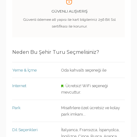
GÜVENLI ALIŞVERIŞ
Güvenli ödemee alt yapısı ile kart bilgileriniz 256 Bit Ssl
sertifikası ile korunur.
Neden Bu Şehir Turu Seçmelisiniz?
Yeme & İçme
Oda kahvaltı seçeneği ile
Internet
Ücretsiz! WiFi seçeneği
mevcuttur.
Park
Misafirlere özel ücretsiz ve kolay
park imkanı...
Dil Seçenkleri
İtalyanca, Fransızca, İspanyolca,
İngilizce, Çince, Rusça, Arapça