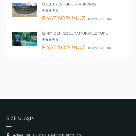
ÖZEL EFES TURU, MARMARIS
FİYAT SORUNUZ
KISA ŞEHIR TURU
İZMIR'DEN ÖZEL PAMUKKALE TURU
FİYAT SORUNUZ
KISA ŞEHIR TURU
BİZE ULAŞIN
Adres: Tatlısu mah. Haliç sok. No:31/61