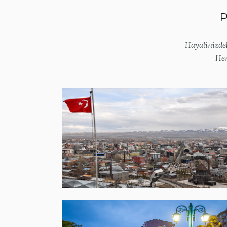
P
Hayalinizdek
He