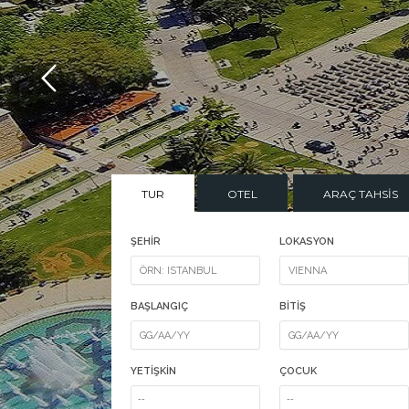
TUR
OTEL
ARAÇ TAHSİS
ŞEHİR
LOKASYON
BAŞLANGIÇ
BİTİŞ
YETİŞKİN
ÇOCUK
--
--