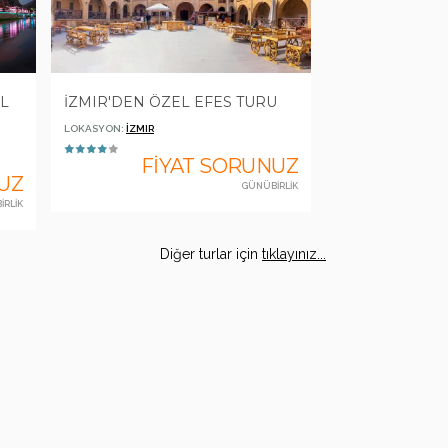
L
İZMIR'DEN ÖZEL EFES TURU
LOKASYON:
İZMIR
FİYAT SORUNUZ
UZ
GÜNÜBİRLİK
İRLİK
Diğer turlar için
tıklayınız...