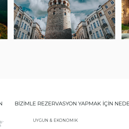
N
BİZİMLE REZERVASYON YAPMAK İÇİN NED
UYGUN & EKONOMIK