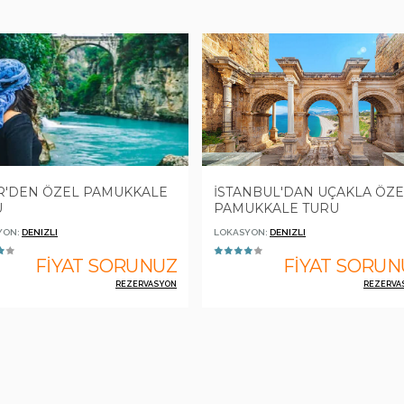
R'DEN ÖZEL PAMUKKALE
İSTANBUL'DAN UÇAKLA ÖZE
U
PAMUKKALE TURU
YON:
DENIZLI
LOKASYON:
DENIZLI
FİYAT SORUNUZ
FİYAT SORUN
REZERVASYON
REZERVA