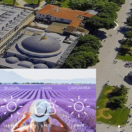
BUGÜN
YARIN
ÇARŞAMBA
15 M/S
5 M/S
3 M/S