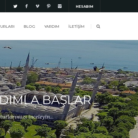
HESABIM
TURLARI
BLOG
YARDIM
İLETİŞİM
DIMLA BAŞLAR
turlarımızı inceleyin...