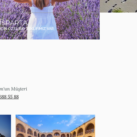
ISPARTA
İÇİN ÖZEL BİR TEKLİFİMİZ VAR
com'un Müşteri
688 55 88