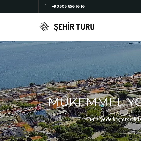
+90 506 656 16 16
MÜKEMMEL YO
Türkiye'de keşfetmek is