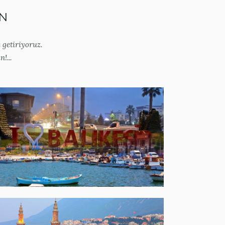
İN
 getiriyoruz.
!...