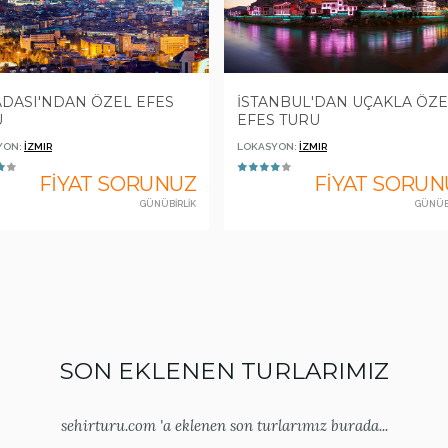
DASI'NDAN ÖZEL EFES
İSTANBUL'DAN UÇAKLA ÖZE
U
EFES TURU
YON:
İZMIR
LOKASYON:
İZMIR
FİYAT SORUNUZ
FİYAT SORUN
GÜNÜBİRLİK
GÜNÜB
SON EKLENEN TURLARIMIZ
sehirturu.com 'a eklenen son turlarımız burada...