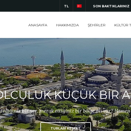
TL
SON BAKTIKLARINIZ
ANASAYFA
HAKKIMIZDA
ŞEHİRLER
KÜLTÜR 
LCULUK KÜÇÜK BİR A
tediğiniz bir yer, merak ettiğiniz bir bölge mi var? Hemen 
TURLARI KEŞFET