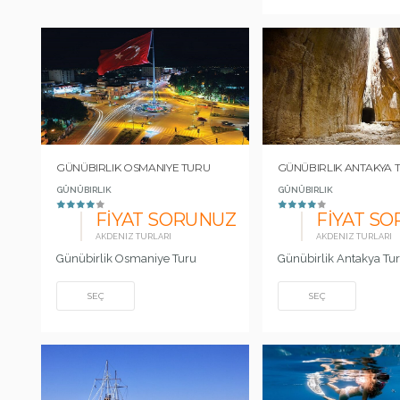
GÜNÜBIRLIK OSMANIYE TURU
GÜNÜBIRLIK ANTAKYA 
GÜNÜBIRLIK
GÜNÜBIRLIK
FİYAT SORUNUZ
FİYAT S
AKDENIZ TURLARI
AKDENIZ TURLARI
Günübirlik Osmaniye Turu
Günübirlik Antakya Tu
SEÇ
SEÇ