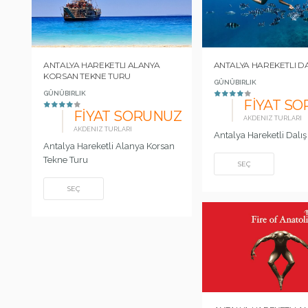
ANTALYA HAREKETLI ALANYA
ANTALYA HAREKETLI DA
KORSAN TEKNE TURU
GÜNÜBIRLIK
GÜNÜBIRLIK
FİYAT S
FİYAT SORUNUZ
AKDENIZ TURLARI
AKDENIZ TURLARI
Antalya Hareketli Dalış
Antalya Hareketli Alanya Korsan
Tekne Turu
SEÇ
SEÇ