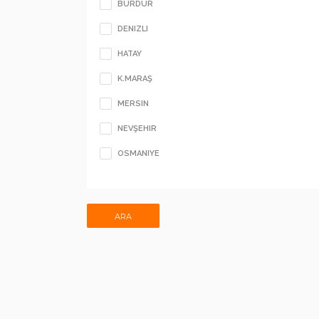
BURDUR
DENIZLI
HATAY
K.MARAŞ
MERSIN
NEVŞEHIR
OSMANIYE
ARA