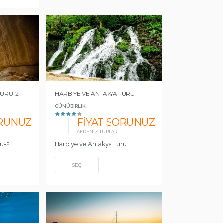
TURU-2
HARBIYE VE ANTAKYA TURU
GÜNÜBIRLIK
ORUNUZ
FİYAT SORUNUZ
AKDENIZ TURLARI
ru-2
Harbiye ve Antakya Turu
SEÇ