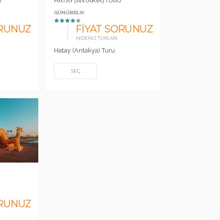
U
HATAY (ANTAKYA) TURU
GÜNÜBIRLIK
ORUNUZ
FİYAT SORUNUZ
AKDENIZ TURLARI
Hatay (Antakya) Turu
SEÇ
ORUNUZ