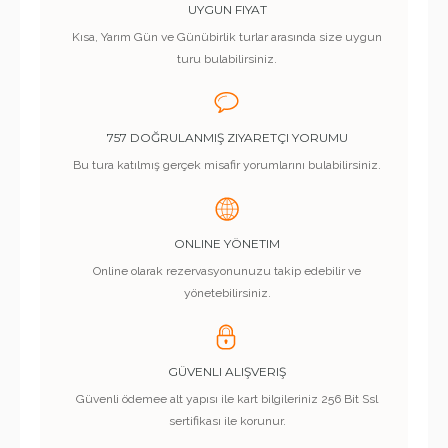
UYGUN FIYAT
Kısa, Yarım Gün ve Günübirlik turlar arasında size uygun
turu bulabilirsiniz.
757 DOĞRULANMIŞ ZIYARETÇI YORUMU
Bu tura katılmış gerçek misafir yorumlarını bulabilirsiniz.
ONLINE YÖNETIM
Online olarak rezervasyonunuzu takip edebilir ve
yönetebilirsiniz.
GÜVENLI ALIŞVERIŞ
Güvenli ödemee alt yapısı ile kart bilgileriniz 256 Bit Ssl
sertifikası ile korunur.