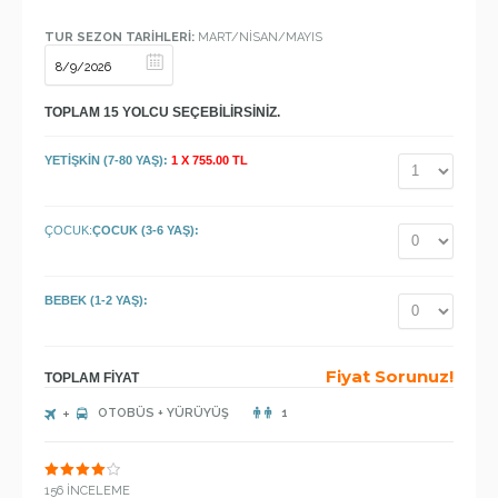
TUR SEZON TARİHLERİ:
MART/NİSAN/MAYIS
TOPLAM
15
YOLCU SEÇEBİLİRSİNİZ.
YETİŞKİN (7-80 YAŞ):
1 X 755.00 TL
ÇOCUK:
ÇOCUK (3-6 YAŞ):
BEBEK (1-2 YAŞ):
Fiyat Sorunuz!
TOPLAM FİYAT
OTOBÜS + YÜRÜYÜŞ
1
156 İNCELEME