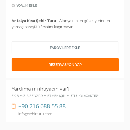
YORUM EKLE
Antalya Kısa Şehir Turu
- Alanya'nın en güzel yerinden
yamaç paraşütü fırsatını kaçırmayın!
FAROVİLERE EKLE
REZERVASYON YAP
Yardıma mı ihtiyacın var?
EKİBİMİZ SİZE YARDIM ETMEK İÇİN MUTLU OLACAKTIR!!!
+90 216 688 55 88
info@sehirturu.com