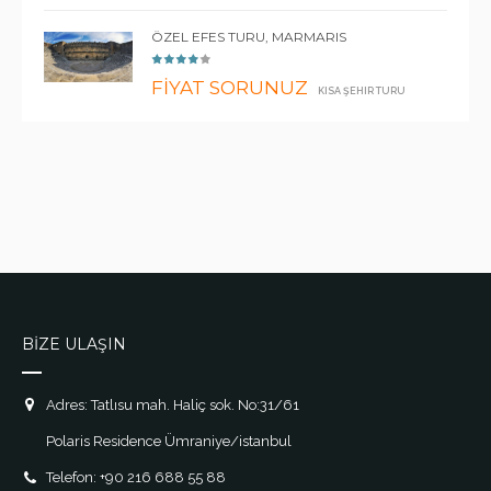
ÖZEL EFES TURU, MARMARIS
FİYAT SORUNUZ
KISA ŞEHIR TURU
BİZE ULAŞIN
Adres: Tatlısu mah. Haliç sok. No:31/61
Polaris Residence Ümraniye/istanbul
Telefon: +90 216 688 55 88