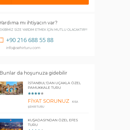
Yardıma mı ihtiyacın var?
EKİBİMİZ SİZE YARDIM ETMEK İÇİN MUTLU OLACAKTIR!!!
+90 216 688 55 88
info@sehirturu.com
Bunlar da hoşunuza gidebilir
İSTANBUL'DAN UÇAKLA ÖZEL
PAMUKKALE TURU
FİYAT SORUNUZ
KISA
ŞEHIR TURU
KUŞADASI'NDAN ÖZEL EFES
TURU