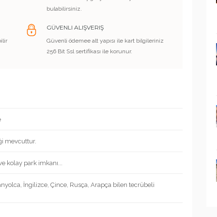
bulabilirsiniz.
GÜVENLI ALIŞVERIŞ
lir
Güvenli ödemee alt yapısı ile kart bilgileriniz
256 Bit Ssl sertifikası ile korunur.
e
ği mevcuttur.
ve kolay park imkanı...
anyolca, İngilizce, Çince, Rusça, Arapça bilen tecrübeli