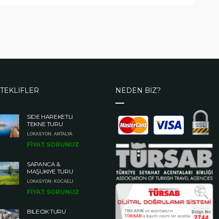
TEKLİFLER
NEDEN BİZ?
SIDE HAREKETLI
TEKNE TURU
LOKASYON: ANTALYA
FİYAT SORUNUZ
SAPANCA &
MAŞUKIYE TURU
LOKASYON: KOCAELI
FİYAT SORUNUZ
BILECIK TURU