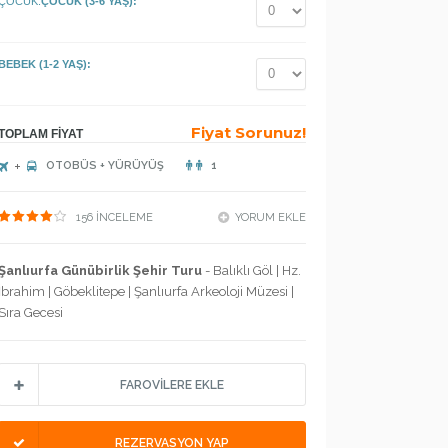
ÇOCUK:
ÇOCUK (3-6 YAŞ):
BEBEK (1-2 YAŞ):
Fiyat Sorunuz!
TOPLAM FİYAT
OTOBÜS + YÜRÜYÜŞ
1
156 İNCELEME
YORUM EKLE
Şanlıurfa Günübirlik Şehir Turu
- Balıklı Göl | Hz.
İbrahim | Göbeklitepe | Şanlıurfa Arkeoloji Müzesi |
Sıra Gecesi
FAROVİLERE EKLE
REZERVASYON YAP