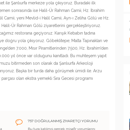
t ile Şanlıurfa merkeze yola çıkıyoruz. Buradaki ilk
Hemen sonrasında ise Halil-Ür Rahman Camii, Hz. İbrahim
il Camii, yeni Mevlid-i Halil Camii, Ayn-ı Zeliha Gölü ve Hz.
 Halil-Ür Rahman Gölü ziyaretlerini gerçekleştiriyoruz.
ağımız restorana geçiyoruz. Karışık Kebabın tadına
 ’ye doğru yola çıkıyoruz. Göbeklitepe; Malta Tapınakları ve
e’den 7.000, Mısır Piramitlerinden 7.500, Hz. İbrahim’den
000 yıl önce var olduğunu kanıtladı. Bu muhteşem yapıt
umuzu bitirmeden son olarak da Şanlıurfa Arkeoloji
ıyoruz. Başka bir turda daha görüşmek ümidi ile. Arzu
r parçası olan ekstra yemekli Sıra Gecesi programı
757 DOĞRULANMIŞ ZIYARETÇI YORUMU
da
Bu tura katılmış gerçek misafir yorumlarını