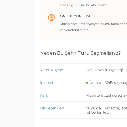
size uygun turu bulabilirsiniz.
ONLINE YÖNETIM
Online olarak rezervasyonunuzu takip edebi
ve yönetebilirsiniz.
Neden Bu Şehir Turu Seçmelisiniz?
Yeme & İçme
Oda kahvaltı seçeneği il
Internet
Ücretsiz! WiFi seçene
Park
Misafirlere özel ücretsiz 
Dil Seçenkleri
İtalyanca, Fransızca, İsp
rehberler ile...