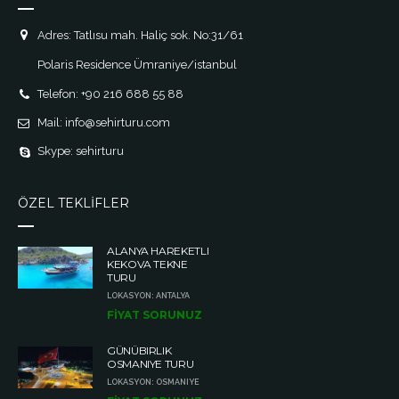
Adres: Tatlısu mah. Haliç sok. No:31/61
Polaris Residence Ümraniye/istanbul
Telefon: +90 216 688 55 88
Mail: info@sehirturu.com
Skype: sehirturu
ÖZEL TEKLİFLER
ALANYA HAREKETLI
KEKOVA TEKNE
TURU
LOKASYON: ANTALYA
FİYAT SORUNUZ
GÜNÜBIRLIK
OSMANIYE TURU
LOKASYON: OSMANIYE