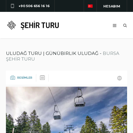
+90 506 656 16 16
HESABIM
ULUDAĞ TURU | GÜNÜBIRLIK ULUDAĞ -
BURSA
ŞEHİR TURU
RESİMLER