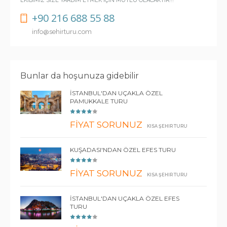
EKİBİMİZ SİZE YARDIM ETMEK İÇİN MUTLU OLACAKTIR!!!
+90 216 688 55 88
info@sehirturu.com
Bunlar da hoşunuza gidebilir
İSTANBUL'DAN UÇAKLA ÖZEL
PAMUKKALE TURU
FİYAT SORUNUZ
KISA ŞEHIR TURU
KUŞADASI'NDAN ÖZEL EFES TURU
FİYAT SORUNUZ
KISA ŞEHIR TURU
İSTANBUL'DAN UÇAKLA ÖZEL EFES
TURU