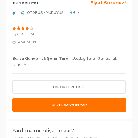
Fiyat Sorunuz!
TOPLAM FİYAT
OTOBÜS + YÜRÜYÜŞ
1
156 İNCELEME
YORUM EKLE
Bursa Günübirlik Şehir Turu
- Uludağ Turu | Günübirlik
Uludağ
FAROVİLERE EKLE
REZERVASYON YAP
Yardıma mı ihtiyacın var?