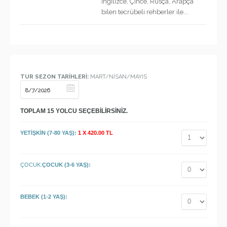
İngilizce, Çince, Rusça, Arapça
bilen tecrübeli rehberler ile...
TUR SEZON TARİHLERİ:
MART/NİSAN/MAYIS
TOPLAM
15
YOLCU SEÇEBİLİRSİNİZ.
YETİŞKİN (7-80 YAŞ):
1 X 420.00 TL
ÇOCUK:
ÇOCUK (3-6 YAŞ):
BEBEK (1-2 YAŞ):