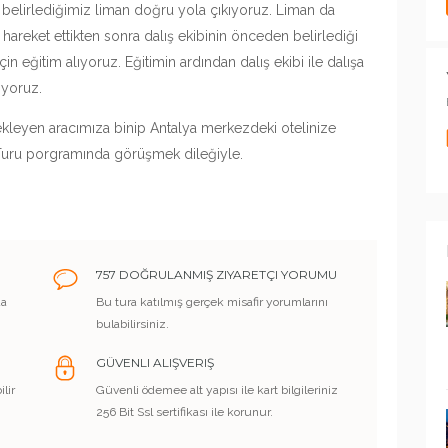
 belirlediğimiz liman doğru yola çıkıyoruz. Liman da
reket ettikten sonra dalış ekibinin önceden belirlediği
in eğitim alıyoruz. Eğitimin ardından dalış ekibi ile dalışa
ıyoruz.
kleyen aracımıza binip Antalya merkezdeki otelinize
 Turu porgramında görüşmek dileğiyle.
757 DOĞRULANMIŞ ZIYARETÇI YORUMU
da
Bu tura katılmış gerçek misafir yorumlarını
bulabilirsiniz.
GÜVENLI ALIŞVERIŞ
lir
Güvenli ödemee alt yapısı ile kart bilgileriniz
256 Bit Ssl sertifikası ile korunur.