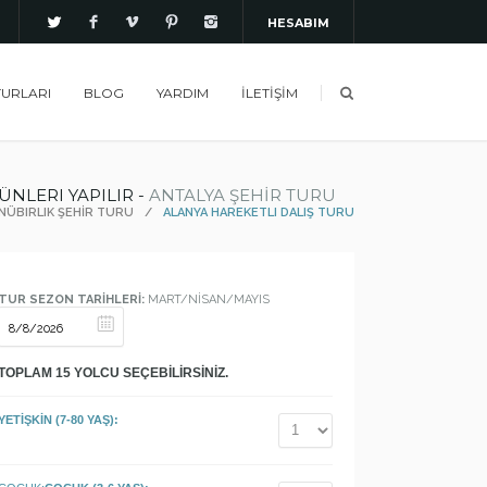
HESABIM
TURLARI
BLOG
YARDIM
İLETİŞİM
NLERI YAPILIR -
ANTALYA ŞEHİR TURU
NÜBIRLIK ŞEHİR TURU
/
ALANYA HAREKETLI DALIŞ TURU
TUR SEZON TARİHLERİ:
MART/NİSAN/MAYIS
TOPLAM
15
YOLCU SEÇEBİLİRSİNİZ.
YETİŞKİN (7-80 YAŞ):