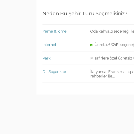
Neden Bu Şehir Turu Seçmelisiniz?
Yeme & İçme
Oda kahvaltı seçeneği il
Internet
Ücretsiz! WiFi seçene
Park
Misafirlere özel ücretsiz 
Dil Seçenkleri
İtalyanca, Fransızca, İsp
rehberler ile...