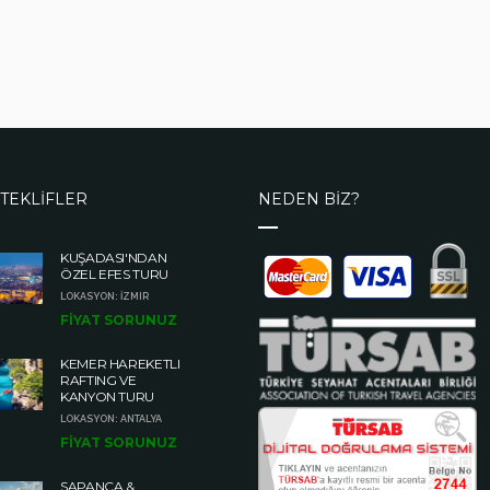
TEKLİFLER
NEDEN BİZ?
KUŞADASI'NDAN
ÖZEL EFES TURU
LOKASYON: İZMIR
FİYAT SORUNUZ
KEMER HAREKETLI
RAFTING VE
KANYON TURU
LOKASYON: ANTALYA
FİYAT SORUNUZ
SAPANCA &