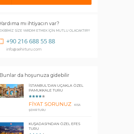
Yardıma mı ihtiyacın var?
EKİBİMİZ SİZE YARDIM ETMEK İÇİN MUTLU OLACAKTIR!!!
+90 216 688 55 88
info@sehirturu.com
Bunlar da hoşunuza gidebilir
İSTANBUL'DAN UÇAKLA ÖZEL
PAMUKKALE TURU
FİYAT SORUNUZ
KISA
ŞEHIR TURU
KUŞADASI'NDAN ÖZEL EFES
TURU