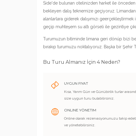
Side'de bulunan otelinizden harket ile önceden
bekleyen dalış teknemize geçiyoruz. Limandan ha
alanlarlara giderek dalışımızı geerçekleştirmek iç
geçip muhteşem su altı görseli ile gezintiye çık
Turumuzun bitiminde limana geri dönüp bizi be
bırakıp turumuzu noktalıyoruz. Başka bir Şehir
Bu Turu Almanız İçin 4 Neden?
UYGUN FIYAT
Kısa, Yarım Gün ve Günübirlik turlar arasın
size uygun turu bulabilirsiniz.
ONLINE YÖNETIM
Online olarak rezervasyonunuzu takip edebi
ve yönetebilirsiniz.