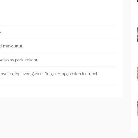
e
ği mevcuttur.
ve kolay park imkanı...
anyolca, İngilizce, Çince, Rusça, Arapça bilen tecrübeli