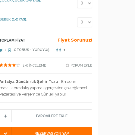
ÇOCUK:
ÇOCUK (3-6 YAŞ):
BEBEK (1-2 YAŞ):
Fiyat Sorunuz!
TOPLAM FİYAT
OTOBÜS + YÜRÜYÜŞ
1
156 İNCELEME
YORUM EKLE
Antalya Günübirlik Şehir Turu
- En derin
maviliklere dalış yapmak gerçekten çok eğlenceli -
Pazartesi ve Perşembe Günleri yapılır
FAROVİLERE EKLE
REZERVASYON YAP